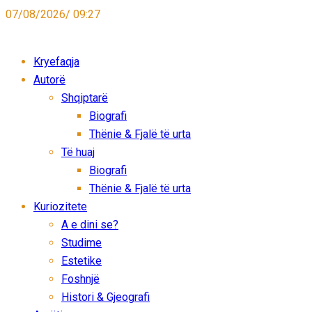
07/08/2026/ 09:27
Kryefaqja
Autorë
Shqiptarë
Biografi
Thënie & Fjalë të urta
Të huaj
Biografi
Thënie & Fjalë të urta
Kuriozitete
A e dini se?
Studime
Estetike
Foshnjë
Histori & Gjeografi