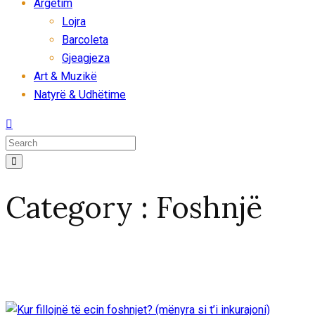
Argëtim
Lojra
Barcoleta
Gjeagjeza
Art & Muzikë
Natyrë & Udhëtime
Category : Foshnjë