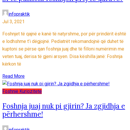
infopraktik
Jul 3, 2021
Foshnjet të qajnë e kanë të natyrshme, por për prindërit është
e lodhshme t’i dëgjojnë. Pediatrët rekomandojnë që duhet të
kuptoni se përse qan foshnja juaj dhe të filloni numërimin me
veten tuaj, derisa të gjeni arsyen. Disa këshilla janë: Foshnja
kërkon të
Read More
Foshnjë
Kuriozitete
Foshnja juaj nuk pi gjirin? Ja zgjidhja e
përhershme!
infopraktik