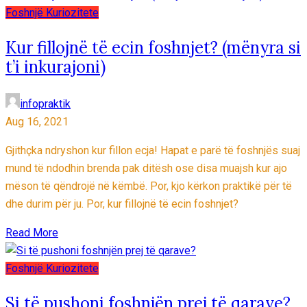
Foshnjë
Kuriozitete
Kur fillojnë të ecin foshnjet? (mënyra si
t’i inkurajoni)
infopraktik
Aug 16, 2021
Gjithçka ndryshon kur fillon ecja! Hapat e parë të foshnjës suaj
mund të ndodhin brenda pak ditësh ose disa muajsh kur ajo
mëson të qëndrojë në këmbë. Por, kjo kërkon praktikë për të
dhe durim për ju. Por, kur fillojnë të ecin foshnjet?
Read More
Foshnjë
Kuriozitete
Si të pushoni foshnjën prej të qarave?