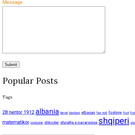
Message
Popular Posts
Tags
albania
28 nentor 1912
elbasan
foshnje
berat
dardani
fan noli
fruit
fru
shqiperi
matematikor
shkoder
shpallja e pavaresise
produkte
sh