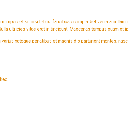
am imperdet sit nisi tellus faucibus orcimperdiet venena nullam
la ultricies vitae erat in tincidunt. Maecenas tempus quam et ips
 Orci varius natoque penatibus et magnis dis parturient montes, na
ired.