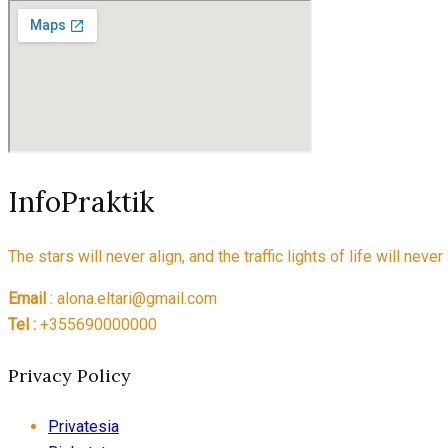
InfoPraktik
The stars will never align, and the traffic lights of life will nev
Email
: alona.eltari@gmail.com
Tel :
+355690000000
Privacy Policy
Privatesia