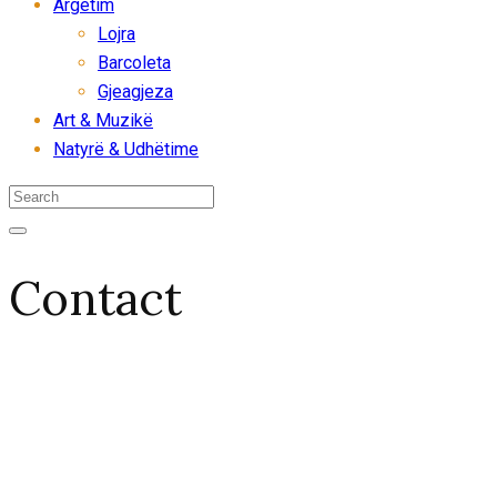
Argëtim
Lojra
Barcoleta
Gjeagjeza
Art & Muzikë
Natyrë & Udhëtime
Contact