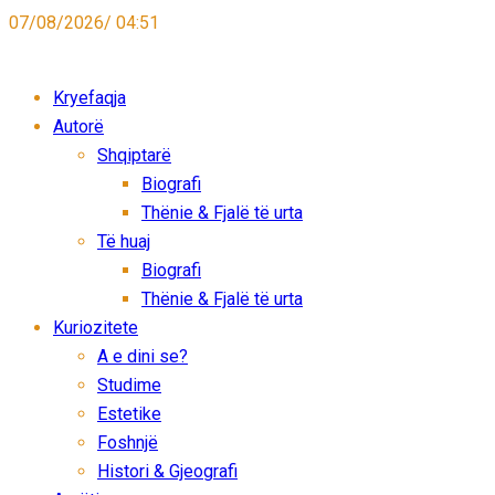
07/08/2026/ 04:51
Kryefaqja
Autorë
Shqiptarë
Biografi
Thënie & Fjalë të urta
Të huaj
Biografi
Thënie & Fjalë të urta
Kuriozitete
A e dini se?
Studime
Estetike
Foshnjë
Histori & Gjeografi