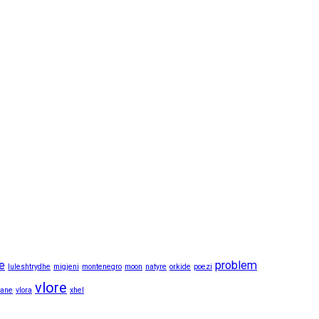
le
problem
luleshtrydhe
migjeni
montenegro
moon
natyre
orkide
poezi
vlore
rane
vlora
xhel