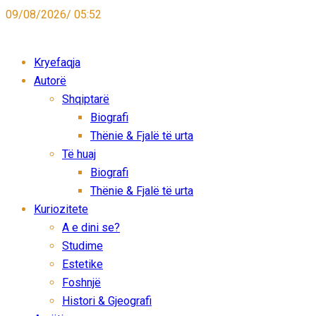
09/08/2026/ 05:52
Kryefaqja
Autorë
Shqiptarë
Biografi
Thënie & Fjalë të urta
Të huaj
Biografi
Thënie & Fjalë të urta
Kuriozitete
A e dini se?
Studime
Estetike
Foshnjë
Histori & Gjeografi