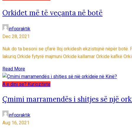
Orkidet më të veçanta në botë
infopraktik
Dec 28, 2021
Nuk do ta besoni se çfarë lloj orkidesh ekzistojnë nëpër botë. 
lakuriq Orkide fytyrë majmuni Orkide kallamar Orkide kafkë Ork
Read More
A e dini se?
Kuriozitete
Çmimi marramendës i shitjes së një ork
infopraktik
Aug 16, 2021