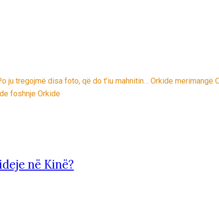
Po ju tregojmë disa foto, që do t’iu mahnitin… Orkide merimangë O
ide foshnje Orkide
ideje në Kinë?