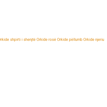
rkide shpirti i shenjtë Orkide rosë Orkide pëllumb Orkide njeriu