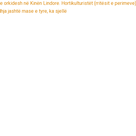
e orkidesh në Kinën Lindore. Hortikulturistët (rritësit e perimev
ja jashtë mase e tyre, ka sjellë