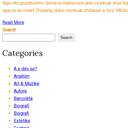
Nga mbi grumbullimi i bimëve mjekësore janë rrezikuar disa lloj
specie në malet Zhejiang, duke rrezikuar zhdukjen e tyre. Mbledh
Read More
Search
Search
Categories
A e dini se?
Argëtim
Art & Muzikë
Autorë
Barcoleta
Biografi
Biografi
Estetike