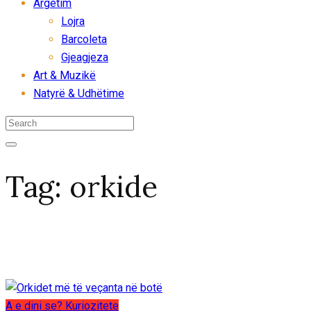
Argëtim
Lojra
Barcoleta
Gjeagjeza
Art & Muzikë
Natyrë & Udhëtime
Tag:
orkide
A e dini se?
Kuriozitete