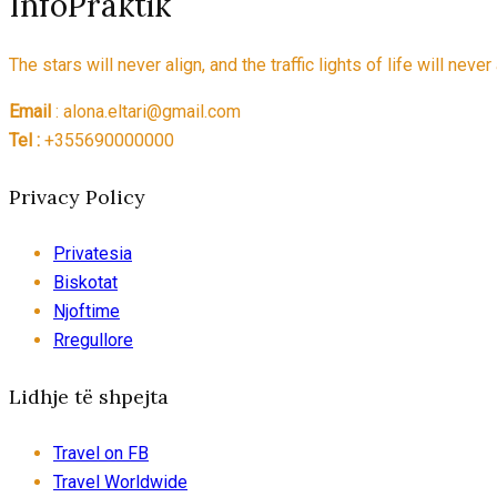
InfoPraktik
The stars will never align, and the traffic lights of life will nev
Email
: alona.eltari@gmail.com
Tel :
+355690000000
Privacy Policy
Privatesia
Biskotat
Njoftime
Rregullore
Lidhje të shpejta
Travel on FB
Travel Worldwide