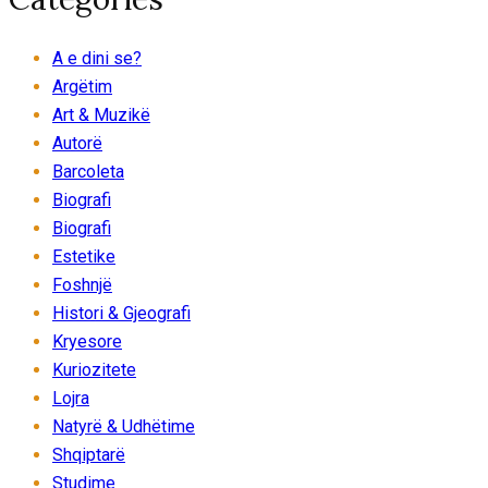
A e dini se?
Argëtim
Art & Muzikë
Autorë
Barcoleta
Biografi
Biografi
Estetike
Foshnjë
Histori & Gjeografi
Kryesore
Kuriozitete
Lojra
Natyrë & Udhëtime
Shqiptarë
Studime