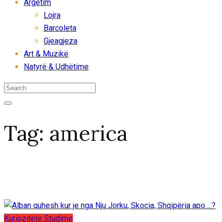
Argëtim
Lojra
Barcoleta
Gjeagjeza
Art & Muzikë
Natyrë & Udhëtime
Tag:
america
Kuriozitete
Studime