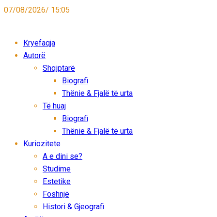
07/08/2026/ 15:05
Kryefaqja
Autorë
Shqiptarë
Biografi
Thënie & Fjalë të urta
Të huaj
Biografi
Thënie & Fjalë të urta
Kuriozitete
A e dini se?
Studime
Estetike
Foshnjë
Histori & Gjeografi