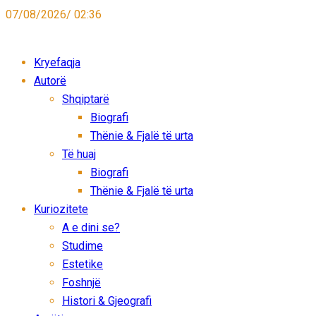
07/08/2026/ 02:36
Kryefaqja
Autorë
Shqiptarë
Biografi
Thënie & Fjalë të urta
Të huaj
Biografi
Thënie & Fjalë të urta
Kuriozitete
A e dini se?
Studime
Estetike
Foshnjë
Histori & Gjeografi