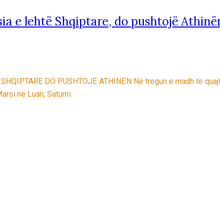
a e lehtë Shqiptare, do pushtojë Athinë
TARE DO PUSHTOJË ATHINËN Në tregun e madh të quajtur i Gë
arsi në Luan, Saturni