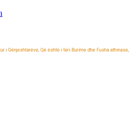
n
njeshtarëve, Që është i tëri Burime dhe Fusha athinase,