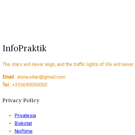
InfoPraktik
The stars will never align, and the traffic lights of life will nev
Email
: alona.eltari@gmail.com
Tel :
+355690000000
Privacy Policy
Privatesia
Biskotat
Njoftime