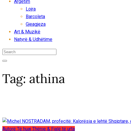
Argëtim
Lojra
Barcoleta
Gjeagjeza
Art & Muzikë
Natyrë & Udhëtime
Tag:
athina
Autorë
Të huaj
Thënie & Fjalë të urta