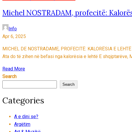
Michel NOSTRADAM, profecitë: Kalorësi
Info
Apr 6, 2025
MICHEL DE NOSTRADAME, PROFECITË: KALORËSIA E LEHTË SHQIP
Ata do të zihen në befasi nga kalorësia e lehtë E shqiptarëve, M
Read More
Search
Search
Categories
A e dini se?
Argëtim
Art & Muzikë