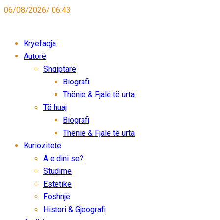
06/08/2026/ 06:43
Kryefaqja
Autorë
Shqiptarë
Biografi
Thënie & Fjalë të urta
Të huaj
Biografi
Thënie & Fjalë të urta
Kuriozitete
A e dini se?
Studime
Estetike
Foshnjë
Histori & Gjeografi