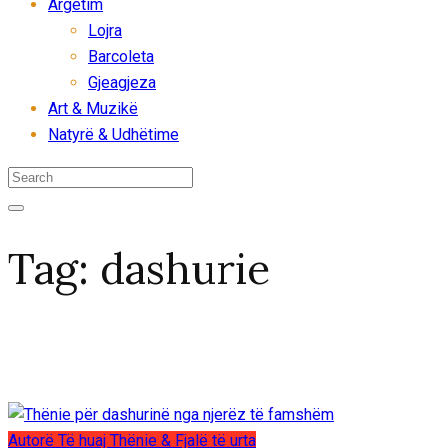
Argëtim
Lojra
Barcoleta
Gjeagjeza
Art & Muzikë
Natyrë & Udhëtime
Tag:
dashurie
Autorë
Të huaj
Thënie & Fjalë të urta