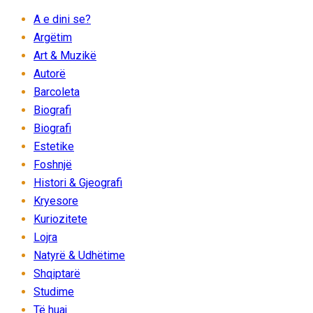
A e dini se?
Argëtim
Art & Muzikë
Autorë
Barcoleta
Biografi
Biografi
Estetike
Foshnjë
Histori & Gjeografi
Kryesore
Kuriozitete
Lojra
Natyrë & Udhëtime
Shqiptarë
Studime
Të huaj