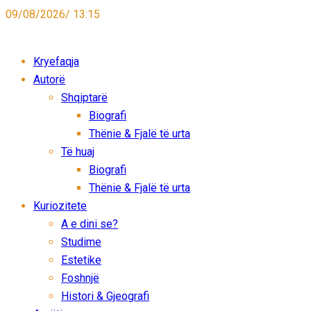
09/08/2026/ 13:15
Kryefaqja
Autorë
Shqiptarë
Biografi
Thënie & Fjalë të urta
Të huaj
Biografi
Thënie & Fjalë të urta
Kuriozitete
A e dini se?
Studime
Estetike
Foshnjë
Histori & Gjeografi