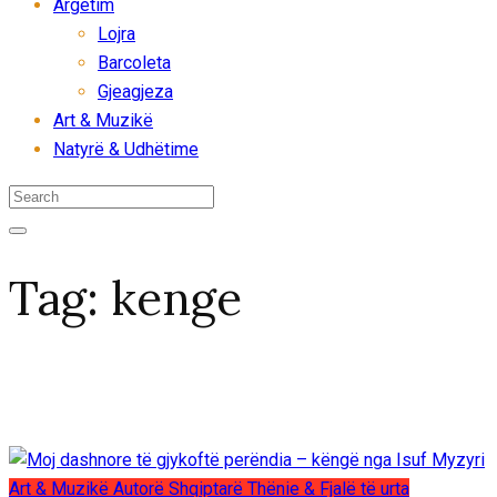
Argëtim
Lojra
Barcoleta
Gjeagjeza
Art & Muzikë
Natyrë & Udhëtime
Tag:
kenge
Art & Muzikë
Autorë
Shqiptarë
Thënie & Fjalë të urta