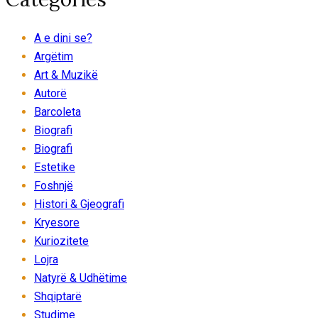
A e dini se?
Argëtim
Art & Muzikë
Autorë
Barcoleta
Biografi
Biografi
Estetike
Foshnjë
Histori & Gjeografi
Kryesore
Kuriozitete
Lojra
Natyrë & Udhëtime
Shqiptarë
Studime