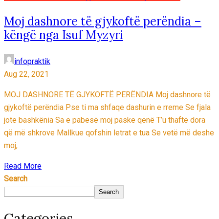
Moj dashnore të gjykoftë perëndia –
këngë nga Isuf Myzyri
infopraktik
Aug 22, 2021
MOJ DASHNORE TË GJYKOFTË PERËNDIA Moj dashnore të
gjykoftë perëndia Pse ti ma shfaqe dashurin e rreme Se fjala
jote bashkënia Sa e pabesë moj paske qenë T’u thaftë dora
që më shkrove Mallkue qofshin letrat e tua Se vetë më deshe
moj,
Read More
Search
Search
Categories