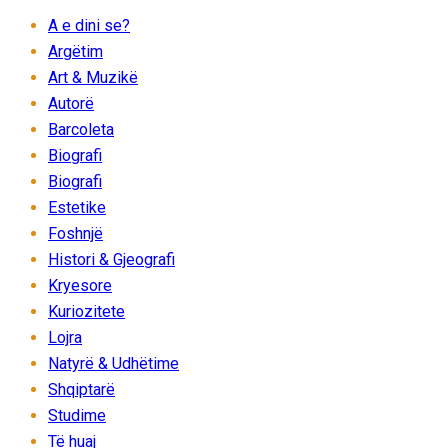
A e dini se?
Argëtim
Art & Muzikë
Autorë
Barcoleta
Biografi
Biografi
Estetike
Foshnjë
Histori & Gjeografi
Kryesore
Kuriozitete
Lojra
Natyrë & Udhëtime
Shqiptarë
Studime
Të huaj