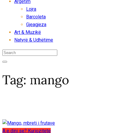
Argëtim
Lojra
Barcoleta
Gjeagjeza
Art & Muzikë
Natyrë & Udhëtime
Tag:
mango
A e dini se?
Kuriozitete