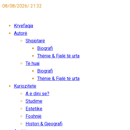
08/08/2026/ 21:32
Kryefaqja
Autorë
Shqiptarë
Biografi
Thënie & Fjalë të urta
Të huaj
Biografi
Thënie & Fjalë të urta
Kuriozitete
A e dini se?
Studime
Estetike
Foshnjë
Histori & Gjeografi