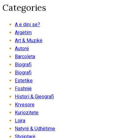
Categories
A e dini se?
Argëtim
Art & Muzikë
Autorë
Barcoleta
Biografi
Biografi
Estetike
Foshnjë
Histori & Gjeografi
Kryesore
Kuriozitete
Lojra
Natyrë & Udhëtime
Shqiptarë