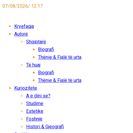
07/08/2026/ 12:17
Kryefaqja
Autorë
Shqiptarë
Biografi
Thënie & Fjalë të urta
Të huaj
Biografi
Thënie & Fjalë të urta
Kuriozitete
A e dini se?
Studime
Estetike
Foshnjë
Histori & Gjeografi