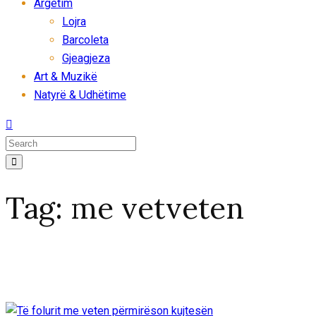
Argëtim
Lojra
Barcoleta
Gjeagjeza
Art & Muzikë
Natyrë & Udhëtime
Tag:
me vetveten