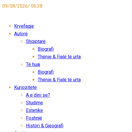
09/08/2026/ 06:28
Kryefaqja
Autorë
Shqiptarë
Biografi
Thënie & Fjalë të urta
Të huaj
Biografi
Thënie & Fjalë të urta
Kuriozitete
A e dini se?
Studime
Estetike
Foshnjë
Histori & Gjeografi