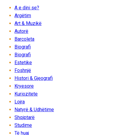
A e dini se?
Argëtim
Art & Muzikë
Autorë
Barcoleta
Biografi
Biografi
Estetike
Foshnjë
Histori & Gjeografi
Kryesore
Kuriozitete
Lojra
Natyrë & Udhëtime
Shqiptarë
Studime
Të huaj