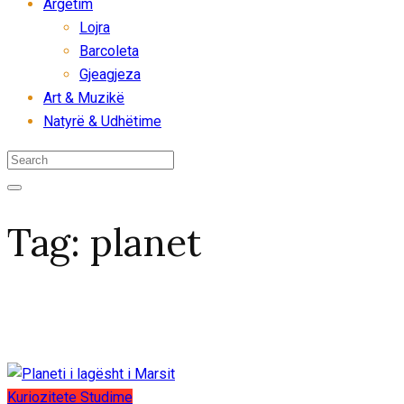
Argëtim
Lojra
Barcoleta
Gjeagjeza
Art & Muzikë
Natyrë & Udhëtime
Tag:
planet
Kuriozitete
Studime