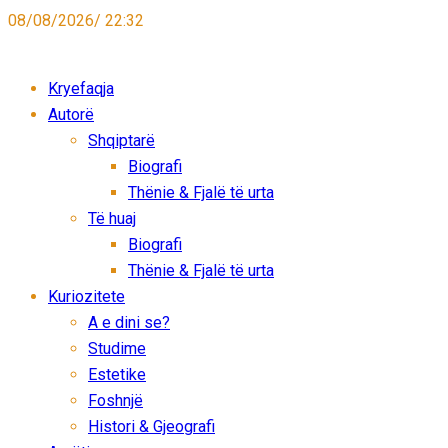
08/08/2026/ 22:32
Kryefaqja
Autorë
Shqiptarë
Biografi
Thënie & Fjalë të urta
Të huaj
Biografi
Thënie & Fjalë të urta
Kuriozitete
A e dini se?
Studime
Estetike
Foshnjë
Histori & Gjeografi