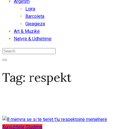
Argëtim
Lojra
Barcoleta
Gjeagjeza
Art & Muzikë
Natyrë & Udhëtime
Tag:
respekt
Kuriozitete
Studime