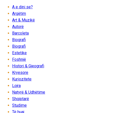
A e dini se?
Argëtim
Art & Muzikë
Autorë
Barcoleta
Biografi
Biografi
Estetike
Foshnjë
Histori & Gjeografi
Kryesore
Kuriozitete
Lojra
Natyrë & Udhëtime
Shqiptarë
Studime
Të huaj