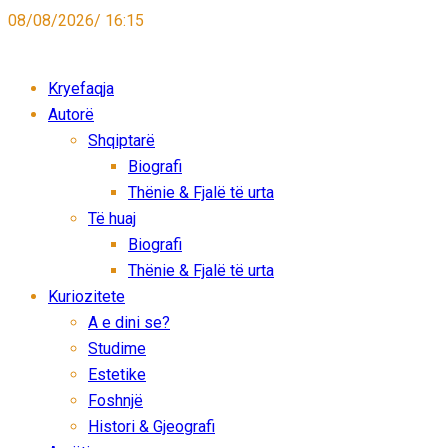
08/08/2026/ 16:15
Kryefaqja
Autorë
Shqiptarë
Biografi
Thënie & Fjalë të urta
Të huaj
Biografi
Thënie & Fjalë të urta
Kuriozitete
A e dini se?
Studime
Estetike
Foshnjë
Histori & Gjeografi