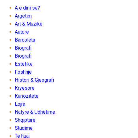
A e dini se?
Argëtim
Art & Muzikë
Autorë
Barcoleta
Biografi
Biografi
Estetike
Foshnjë
Histori & Gjeografi
Kryesore
Kuriozitete
Lojra
Natyrë & Udhëtime
Shqiptarë
Studime
Të huaj