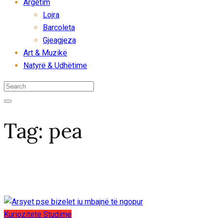
Argëtim
Lojra
Barcoleta
Gjeagjeza
Art & Muzikë
Natyrë & Udhëtime
Tag:
pea
Kuriozitete
Studime