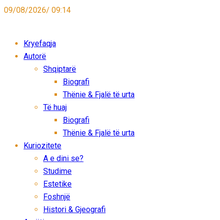
09/08/2026/ 09:14
Kryefaqja
Autorë
Shqiptarë
Biografi
Thënie & Fjalë të urta
Të huaj
Biografi
Thënie & Fjalë të urta
Kuriozitete
A e dini se?
Studime
Estetike
Foshnjë
Histori & Gjeografi