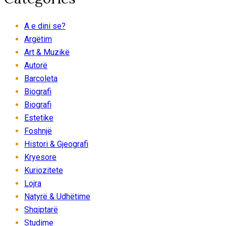
A e dini se?
Argëtim
Art & Muzikë
Autorë
Barcoleta
Biografi
Biografi
Estetike
Foshnjë
Histori & Gjeografi
Kryesore
Kuriozitete
Lojra
Natyrë & Udhëtime
Shqiptarë
Studime