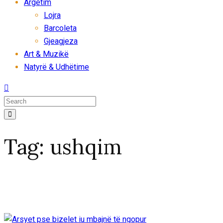
Argëtim
Lojra
Barcoleta
Gjeagjeza
Art & Muzikë
Natyrë & Udhëtime
Tag:
ushqim