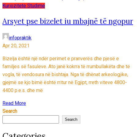
Kuriozitete
Studime
Arsyet pse bizelet iu mbajnë të ngopur
infopraktik
Apr 20, 2021
Bizelja është një ndër perimet e pranverës dhe pjesë e
familjes së fasuleve. Ato janë kokrra të rrumbullakëta dhe të
vogla, të vendosura në bishtaja. Nga të dhënat arkeologjike,
gjejmë se kjo bimë është rritur në Egjipt, rreth viteve 4800-
4400 p.e.s. dhe më
Read More
Search
Search
Categories